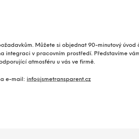
požadavkům. Můžete si objednat 90-minutový úvod č
na integraci v pracovním prostředí. Představíme vám
odporující atmosféru u vás ve firmě.
na e-mail:
info@jsmetransparent.cz