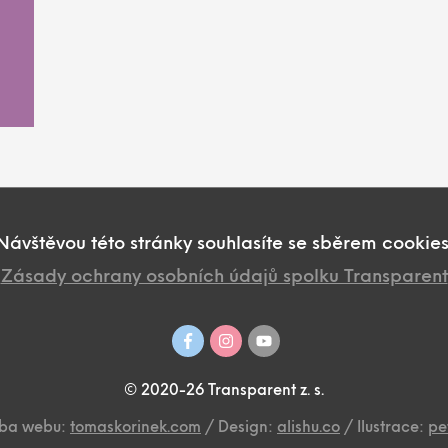
Návštěvou této stránky souhlasíte se sběrem cookies
Zásady ochrany osobních údajů spolku Transparent
© 2020-26 Transparent z. s.
rba webu:
tomaskorinek.com
/
Design:
alishu.co
/
Ilustrace:
pet