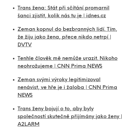
Trans žena: Stát při sčítání promarnil
šanci zjistit, kolik nás tu je | idnes.cz
Zeman kopnul do bezbranných lidí. Tím,
že žiju jako žena, přece nikdo netrpí |
DVTV
Tenhle člověk mě nemůže urazit. Nikoho
neohrožujeme | CNN Prima NEWS
Zeman svými výroky legitimizoval
nenávist, ve hře je i žaloba | CNN Prima
NEWS
Trans ženy bojují o to, aby byly
společností skutečně přijímány jako ženy |
A2LARM