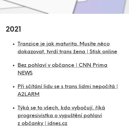
2021
Tranzice je jak maturita. Musíte něco
dokazovat, tvrdí trans žena | Stisk online
Bez pohlaví v občance | CNN Prima
NEWS
Při sčítání lidu se s trans lidmi nepočítá |
A2LARM
Týká se to všech, kdo vybočují, říká
progresivistka o vypuštění pohlaví
z občanky | idnes.cz