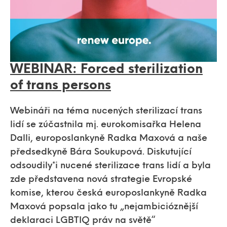
WEBINAR: Forced sterilization
of trans persons
Webináři na téma nucených sterilizací trans
lidí se zúčastnila mj. eurokomisařka Helena
Dalli, europoslankyně Radka Maxová a naše
předsedkyně Bára Soukupová. Diskutující
odsoudily*i nucené sterilizace trans lidí a byla
zde představena nová strategie Evropské
komise, kterou česká europoslankyně Radka
Maxová popsala jako tu „nejambicióznější
deklaraci LGBTIQ práv na světě“