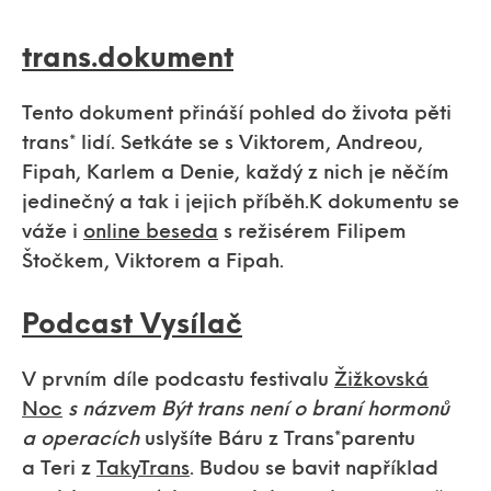
trans.dokument
Tento dokument přináší pohled do života pěti
trans* lidí. Setkáte se s Viktorem, Andreou,
Fipah, Karlem a Denie, každý z nich je něčím
jedinečný a tak i jejich příběh.K dokumentu se
váže i
online beseda
s režisérem Filipem
Štočkem, Viktorem a Fipah.
Podcast Vysílač
V prvním díle podcastu festivalu
Žižkovská
Noc
s názvem Být trans není o braní hormonů
a operacích
uslyšíte Báru z Trans*parentu
a Teri z
TakyTrans
. Budou se bavit například