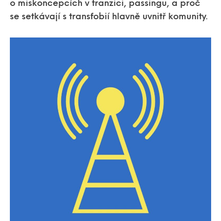
o miskoncepcích v tranzici, passingu, a proč
se setkávají s transfobií hlavně uvnitř komunity.