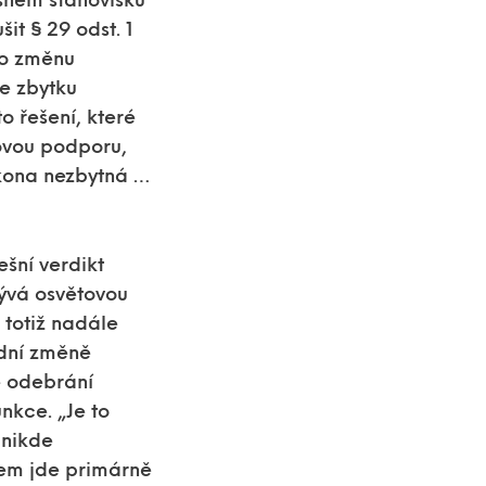
šném stanovisku
it § 29 odst. 1
ro změnu
e zbytku
o řešení, které
ovou podporu,
zákona nezbytná …
šní verdikt
bývá osvětovou
 totiž nadále
ední změně
ké odebrání
nkce. „Je to
 nikde
dem jde primárně