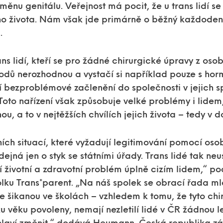
měnu genitálu. Veřejnost má pocit, že u trans lidí se
ho života. Nám však jde primárně o běžný každodenn
á.
ans lidí, kteří se pro žádné chirurgické úpravy z os
odů nerozhodnou a vystačí si například pouze s horm
í bezproblémové začlenění do společnosti v jejich 
Toto nařízení však způsobuje velké problémy i lidem,
u, a to v nejtěžších chvílích jejich života – tedy v 
ních situací, které vyžadují legitimování pomocí os
ejná jen o styk se státními úřady. Trans lidé tak neu
ší životní a zdravotní problém úplně cizím lidem,“ p
ku Trans*parent. „Na náš spolek se obrací řada mlad
e šikanou ve školách – vzhledem k tomu, že tyto chi
ku věku povoleny, nemají nezletilí lidé v ČR žádnou 