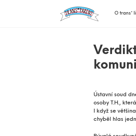
O trans* 
Verdikt
komuni
Ústavní soud dne
osoby T.H., kter
I když se větši
chyběl hlas jed