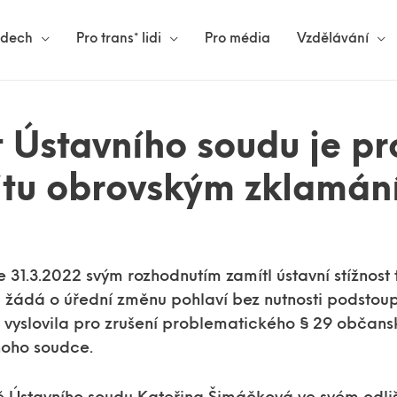
lidech
Pro trans* lidi
Pro média
Vzdělávání
 Ústavního soudu je pr
tu obrovským zklamán
 31.3.2022 svým rozhodnutím zamítl ústavní stížnost
á žádá o úřední změnu pohlaví bez nutnosti podstoup
na vyslovila pro zrušení problematického § 29 občan
noho soudce.