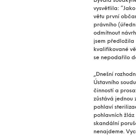
Bývalá soudkyně
vysvětlila: “Jak
větu první obč
právního (úředn
odmítnout návrh 
jsem předložila
kvalifikované vě
se nepodařilo d
„Dnešní rozhodn
Ústavního soudu
činností a prosa
zůstává jednou 
pohlaví steriliz
pohlavních žláz
skandální porušo
nenajdeme. Vych