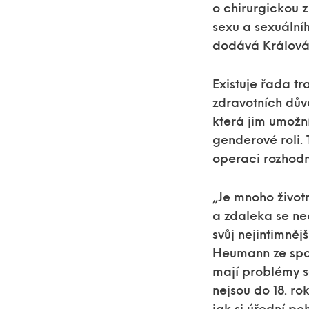
o chirurgickou z
sexu a sexuální
dodává Králov
Existuje řada tr
zdravotních dův
která jim umožn
genderové roli. 
operaci rozhodno
„Je mnoho život
a zdaleka se ned
svůj nejintimněj
Heumann ze spol
mají problémy s
nejsou do 18. ro