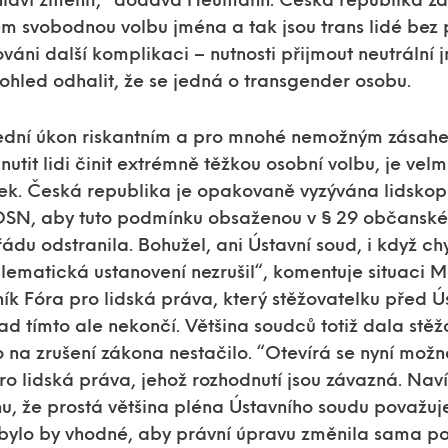
ohlaví změnit,“ dodává Heumann. Česká republika z
m svobodnou volbu jména a tak jsou trans lidé bez
áni další komplikaci – nutnosti přijmout neutrální 
ohled odhalit, že se jedná o transgender osobu.
ední úkon riskantním a pro mnohé nemožným zásahe
nutit lidi činit extrémně těžkou osobní volbu, je velm
k. Česká republika je opakovaně vyzývána lidskop
OSN, aby tuto podmínku obsaženou v § 29 občanské
ádu odstranila. Bohužel, ani Ústavní soud, i když c
blematická ustanovení nezrušil“, komentuje situaci 
ík Fóra pro lidská práva, který stěžovatelku před
ad tímto ale nekončí. Většina soudců totiž dala stě
o na zrušení zákona nestačilo. “Otevírá se nyní možn
ro lidská práva, jehož rozhodnutí jsou závazná. Nav
, že prostá většina pléna Ústavního soudu považuje
bylo by vhodné, aby právní úpravu změnila sama p