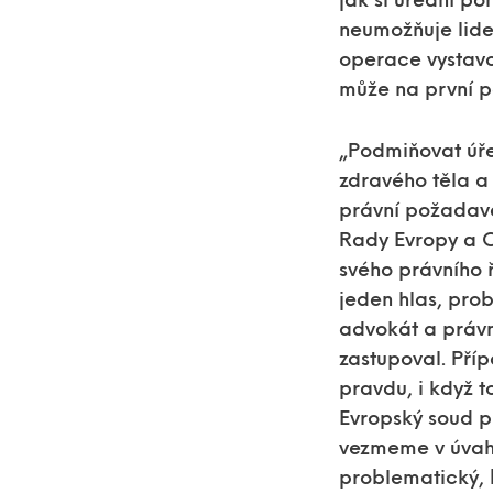
jak si úřední p
neumožňuje lide
operace vystavov
může na první p
„Podmiňovat úř
zdravého těla a 
právní požadave
Rady Evropy a 
svého právního ř
jeden hlas, pro
advokát a právn
zastupoval. Příp
pravdu, i když t
Evropský soud p
vezmeme v úvahu
problematický, 