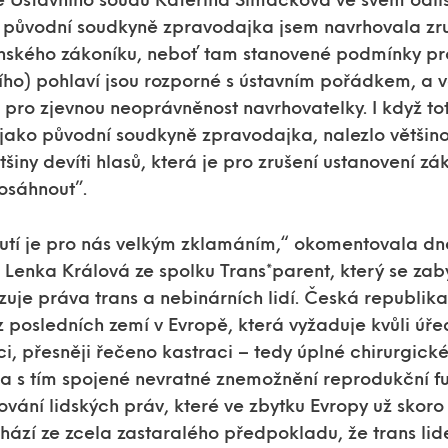
 Ústavního soudu Kateřina Šimáčková ve svém odli
o původní soudkyně zpravodajka jsem navrhovala zruš
anského zákoníku, neboť tam stanovené podmínky p
ího) pohlaví jsou rozporné s ústavním pořádkem, a v
pro zjevnou neoprávněnost navrhovatelky. I když tot
 jako původní soudkyně zpravodajka, nalezlo většin
tšiny devíti hlasů, která je pro zrušení ustanovení 
osáhnout”.
utí je pro nás velkým zklamáním,“ okomentovala dne
 Lenka Králová ze spolku Trans*parent, který se za
zuje práva trans a nebinárních lidí. Česká republika
z posledních zemí v Evropě, která vyžaduje kvůli úř
aci, přesněji řečeno kastraci – tedy úplné chirurgic
 a s tím spojené nevratné znemožnění reprodukční fu
vání lidských práv, které ve zbytku Evropy už skoro
ází ze zcela zastaralého předpokladu, že trans li