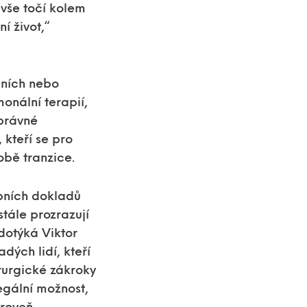
 vše točí kolem
í život,“
obních nebo
onální terapií,
správné
 kteří se pro
době tranzice.
obních dokladů
stále prozrazují
odotýká Viktor
ých lidí, kteří
rurgické zákroky
legální možnost,