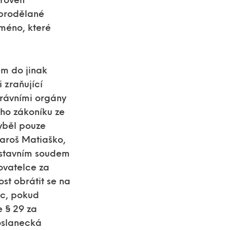
ároveň
 prodělané
jméno, které
m do jinak
i zraňující
rávními orgány
ho zákoníku ze
hyběl pouze
Maroš Matiaško,
 Ústavním soudem
žovatelce za
ost obrátit se na
íc, pokud
 § 29 za
oslanecká