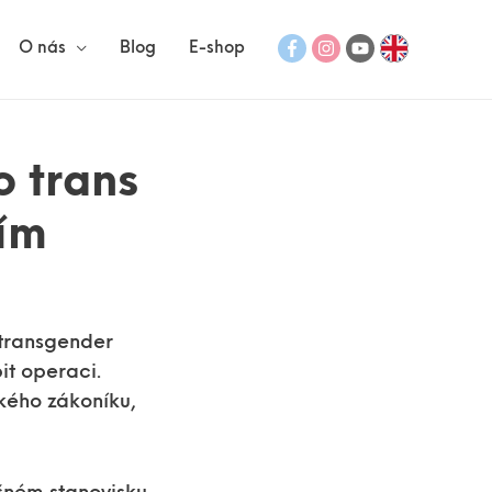
O nás
Blog
E-shop
o trans
ím
 transgender
it operaci.
ského zákoníku,